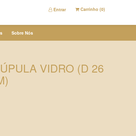
Carrinho (
0
)
Entrar
s
Sobre Nós
ÚPULA VIDRO (D 26
M)