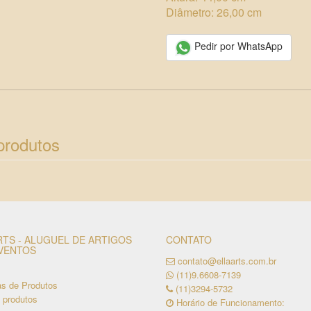
Diâmetro: 26,00 cm
Pedir por WhatsApp
produtos
RTS - ALUGUEL DE ARTIGOS
CONTATO
VENTOS
contato@ellaarts.com.br
(11)9.6608-7139
as de Produtos
(11)3294-5732
 produtos
Horário de Funcionamento: